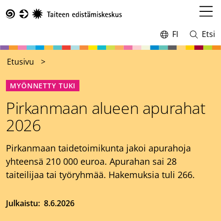
Hyppää
pääsisältöön
Avaa
Taike
valikk
FI
Etsi
Vaihda
Avaa
kieltä,
ja
nykyinen
sulje
Etusivu
kieli:
haku
MYÖNNETTY TUKI
Pirkanmaan alueen apurahat
2026
Pirkanmaan taidetoimikunta jakoi apurahoja
yhteensä 210 000 euroa. Apurahan sai 28
taiteilijaa tai työryhmää. Hakemuksia tuli 266.
Julkaistu
8.6.2026