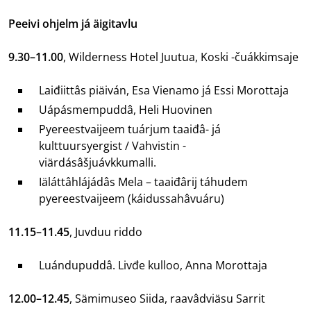
Peeivi ohjelm já äigitavlu
9.30–11.00
, Wilderness Hotel Juutua, Koski -čuákkimsaje
Laiđiittâs piäiván, Esa Vienamo já Essi Morottaja
Uápásmempuddâ, Heli Huovinen
Pyereestvaijeem tuárjum taaiđâ- já
kulttuursyergist / Vahvistin -
viärdásâšjuávkkumalli.
Iäláttâhlájádâs Mela – taaiđârij táhudem
pyereestvaijeem (káidussahâvuáru)
11.15–11.45
, Juvduu riddo
Luándupuddâ. Livđe kulloo, Anna Morottaja
12.00–12.45
, Sämimuseo Siida, raavâdviäsu Sarrit