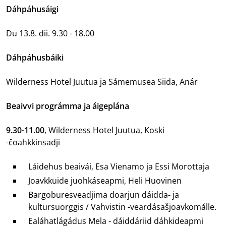
Dáhpáhusáigi
Du 13.8. dii. 9.30 - 18.00
Dáhpáhusbáiki
Wilderness Hotel Juutua ja Sámemusea Siida, Anár
Beaivvi prográmma ja áigeplána
9.30-11.00
, Wilderness Hotel Juutua, Koski
-čoahkkinsadji
Láidehus beaivái, Esa Vienamo ja Essi Morottaja
Joavkkuide juohkáseapmi, Heli Huovinen
Bargoburesveadjima doarjun dáidda- ja
kultursuorggis / Vahvistin -veardásašjoavkomálle.
Ealáhatlágádus Mela - dáiddáriid dáhkideapmi