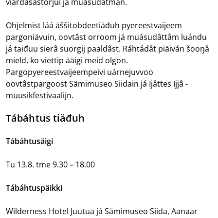
viärdásâštorjui já muásudâtmân.
Ohjelmist láá äššitobdeetiäđuh pyereestvaijeem
pargoniävuin, oovtâst orroom já muásudâttâm luándu
já taiđuu sierâ suorgij paaldâst. Ráhtádât piäiván šooŋâ
mield, ko viettip ääigi meid olgon.
Pargopyereestvaijeempeivi uárnejuvvoo
oovtâstpargoost Sämimuseo Siidain já Ijâttes Ijjâ -
muusikfestivaalijn.
Tábáhtus tiäđuh
Tábáhtusäigi
Tu 13.8. tme 9.30 – 18.00
Tábáhtuspäikki
Wilderness Hotel Juutua já Sämimuseo Siida, Aanaar