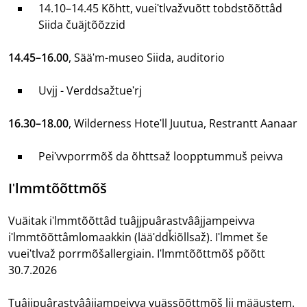
14.10–14.45 Kõhtt, vueiʹtlvažvuõtt tobdstõõttâd
Siida čuäjtõõzzid
14.45–16.00
, Sääʹm-museo Siida, auditorio
Uvjj - Verddsažtueʹrj
16.30–18.00
, Wilderness Hoteʹll Juutua, Restrantt Aanaar
Peiʹvvporrmõš da õhttsaž loopptummuš peivva
Iʹlmmtõõttmõš
Vuäitak iʹlmmtõõttâd tuâjjpuârastvââjjampeivva
iʹlmmtõõttâmlomaakkin (lääʹddǩiõllsaž). Iʹlmmet še
vueiʹtlvaž porrmõšallergiain. Iʹlmmtõõttmõš põõtt
30.7.2026
Tuâjjpuârastvââjjampeivva vuässõõttmõš lij määustem.