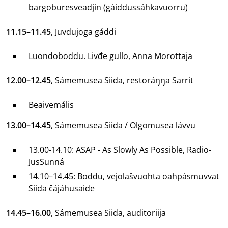
bargoburesveadjin (gáiddussáhkavuorru)
11.15–11.45
, Juvdujoga gáddi
Luondoboddu. Livđe gullo, Anna Morottaja
12.00–12.45
, Sámemusea Siida, restoráŋŋa Sarrit
Beaivemális
13.00–14.45
, Sámemusea Siida / Olgomusea lávvu
13.00-14.10: ASAP - As Slowly As Possible, Radio-
JusSunná
14.10–14.45: Boddu, vejolašvuohta oahpásmuvvat
Siida čájáhusaide
14.45–16.00
, Sámemusea Siida, auditoriija