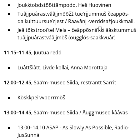
Joukktobdstõõttâmpodd, Heli Huovinen
Tuâjjpuârastvââjjmõõžž tueʹrjjummuš čeäppõs-
da kulttuursueʹrjest / Raavânj -verddsažjoukkmall.
Jeältõkstrooiʹtel Mela – čeäppõsniiʹǩǩi ååsktummuš
tuâjjpuârastvââjjmõš (ougglõs-saakkvuâr)
11.15–11.45
, Juutua redd
Luâttšiâtt. Livđe kollai, Anna Morottaja
12.00–12.45
, Sääʹm-museo Siida, restrantt Sarrit
Kõskkpeiʹvvporrmõš
13.00–14.45
, Sääʹm-museo Siida / Åuggmuseo kååvas
13.00–14.10 ASAP - As Slowly As Possible, Radio-
JusSunná