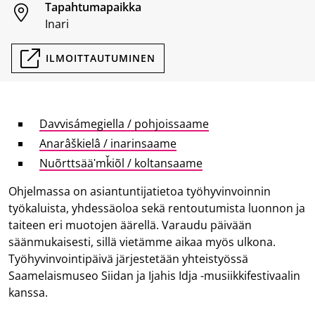
Tapahtumapaikka
Inari
ILMOITTAUTUMINEN
Davvisámegiella / pohjoissaame
Anarâškielâ / inarinsaame
Nuõrttsääʹmǩiõl / koltansaame
Ohjelmassa on asiantuntijatietoa työhyvinvoinnin
työkaluista, yhdessäoloa sekä rentoutumista luonnon ja
taiteen eri muotojen äärellä. Varaudu päivään
säänmukaisesti, sillä vietämme aikaa myös ulkona.
Työhyvinvointipäivä järjestetään yhteistyössä
Saamelaismuseo Siidan ja Ijahis Idja -musiikkifestivaalin
kanssa.