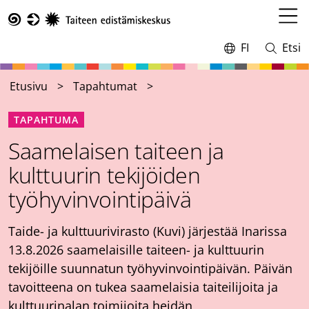
Hyppää
pääsisältöön
Avaa
Taike
valikk
FI
Etsi
Vaihda
Avaa
kieltä,
ja
nykyinen
sulje
Etusivu
Tapahtumat
kieli:
haku
TAPAHTUMA
Saamelaisen taiteen ja
kulttuurin tekijöiden
työhyvinvointipäivä
Taide- ja kulttuurivirasto (Kuvi) järjestää Inarissa
13.8.2026 saamelaisille taiteen- ja kulttuurin
tekijöille suunnatun työhyvinvointipäivän. Päivän
tavoitteena on tukea saamelaisia taiteilijoita ja
kulttuurinalan toimijoita heidän