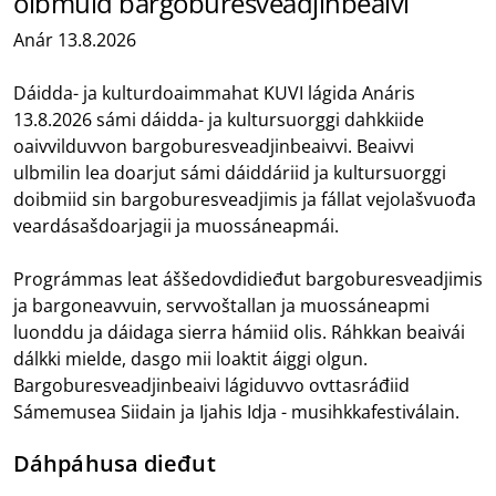
olbmuid bargoburesveadjinbeaivi
Anár 13.8.2026
Dáidda- ja kulturdoaimmahat KUVI lágida Anáris
13.8.2026 sámi dáidda- ja kultursuorggi dahkkiide
oaivvilduvvon bargoburesveadjinbeaivvi. Beaivvi
ulbmilin lea doarjut sámi dáiddáriid ja kultursuorggi
doibmiid sin bargoburesveadjimis ja fállat vejolašvuođa
veardásašdoarjagii ja muossáneapmái.
Prográmmas leat áššedovdidieđut bargoburesveadjimis
ja bargoneavvuin, servvoštallan ja muossáneapmi
luonddu ja dáidaga sierra hámiid olis. Ráhkkan beaivái
dálkki mielde, dasgo mii loaktit áiggi olgun.
Bargoburesveadjinbeaivi lágiduvvo ovttasráđiid
Sámemusea Siidain ja Ijahis Idja - musihkkafestiválain.
Dáhpáhusa dieđut