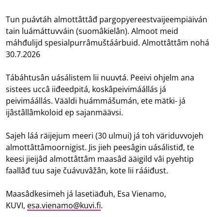
Tun puávtáh almottâttâđ pargopyereestvaijeempiäiván
tain luámáttuvváin (suomâkielân). Almoot meid
máhđulijd spesialpurrâmuštáárbuid. Almottâttâm nohá
30.7.2026
Tábáhtusân uásálistem lii nuuvtá. Peeivi ohjelm ana
sistees uccâ iiđeedpitá, koskâpeivimáállás já
peivimáállás. Vääldi huámmášumán, ete mätki- já
ijâstâllâmkoloid ep sajanmäävsi.
Sajeh láá räijejum meeri (30 ulmui) já toh väriduvvojeh
almottâttâmoornigist. Jis jieh peesâgin uásálistiđ, te
keesi jieijâd almottâttâm maasâd ääigild vâi pyehtip
faallâđ tuu saje čuávuvâžân, kote lii rááiđust.
Maasâdkesimeh já lasetiäđuh, Esa Vienamo,
KUVI,
esa.vienamo@kuvi.fi
.