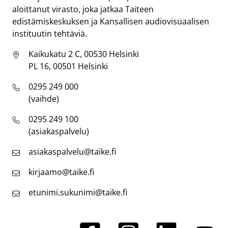
aloittanut virasto, joka jatkaa Taiteen
edistämiskeskuksen ja Kansallisen audiovisuaalisen
instituutin tehtäviä.
Kaikukatu 2 C, 00530 Helsinki
PL 16, 00501 Helsinki
0295 249 000
(vaihde)
0295 249 100
(asiakaspalvelu)
asiakaspalvelu@taike.fi
kirjaamo@taike.fi
etunimi.sukunimi@taike.fi