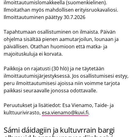
ilmoittautumislomakkeella (suomenkielinen).
Ilmoitathan myös mahdollisen erityisruokavaliosi.
Ilmoittautuminen päättyy 30.7.2026
Tapahtumaan osallistuminen on ilmaista. Päivän
ohjelma sisältää pienen aamutarjoilun, lounaan ja
päivällisen. Otathan huomioon että matka- ja
majoituskuluja ei korvata.
Paikkoja on rajatusti (30 hlö) ja ne täytetään
ilmoittautumisjärjestyksessä. Jos osallistumisesi estyy,
peru ilmoittautumisesi ajoissa niin voimme tarjota
paikkasi seuraavalle jonossa odottavalle.
Peruutukset ja lisätiedot: Esa Vienamo, Taide- ja
kulttuurivirasto,
esa.vienamo@kuvi.fi
.
Sámi dáidagiin ja kultuvrrain bargi