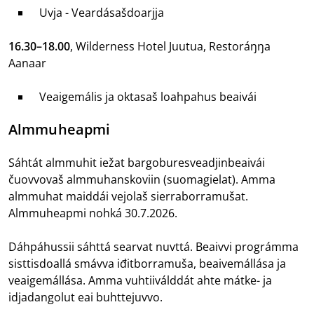
Uvja - Veardásašdoarjja
16.30–18.00
, Wilderness Hotel Juutua, Restoráŋŋa
Aanaar
Veaigemális ja oktasaš loahpahus beaivái
Almmuheapmi
Sáhtát almmuhit iežat bargoburesveadjinbeaivái
čuovvovaš almmuhanskoviin (suomagielat). Amma
almmuhat maiddái vejolaš sierraborramušat.
Almmuheapmi nohká 30.7.2026.
Dáhpáhussii sáhttá searvat nuvttá. Beaivvi prográmma
sisttisdoallá smávva iđitborramuša, beaivemállása ja
veaigemállása. Amma vuhtiiválddát ahte mátke- ja
idjadangolut eai buhttejuvvo.