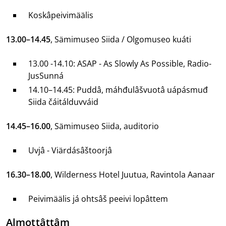
Koskâpeivimäälis
13.00–14.45
, Sämimuseo Siida / Olgomuseo kuáti
13.00 -14.10: ASAP - As Slowly As Possible, Radio-
JusSunná
14.10–14.45: Puddâ, máhđulâšvuotâ uápásmuđ
Siida čáitálduvváid
14.45–16.00
, Sämimuseo Siida, auditorio
Uvjâ - Viärdásâštoorjâ
16.30–18.00
, Wilderness Hotel Juutua, Ravintola Aanaar
Peivimäälis já ohtsâš peeivi lopâttem
Almottâttâm