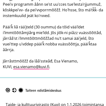
Peeiʹv programm âânn seʹst uuʹcces tueʹlestaʹrjjummuž,
kõskkpeiʹvv- da peiʹvvporrmõõžž. Hoʹhsse, što mäʹtǩǩ- da
instemkuulid jeät koʹrvved.
Pääiʹǩ liâ rääʹjteld (30 oummu) da tõid vääʹldet
iʹlmmtõõttâmjiârǥ mieʹldd. Jõs jiõk-ni piâzz vuässõõttâd,
jårrââʹst iʹlmmtõõttmõõžžad nuʹt samai ääiʹjeld, što
vueiʹttep uʹvddep pääiʹǩ nobba vuässõõttja, pääiʹǩtaa
åårrja.
Jårrâsttmõõžž da lââʹssteâđ, Esa Vienamo,
KUVI,
esa.vienamo@kuvi.fi
.
Taike
Taide- ja kulttuurivirasto (Kuvi) on 1.1.2026 toimintansa