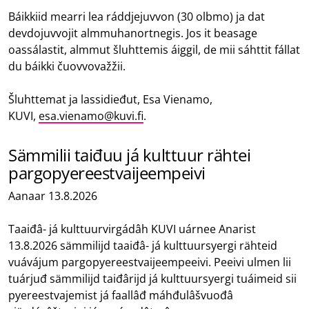
Báikkiid mearri lea ráddjejuvvon (30 olbmo) ja dat
devdojuvvojit almmuhanortnegis. Jos it beasage
oassálastit, almmut šluhttemis áiggil, de mii sáhttit fállat
du báikki čuovvovažžii.
Šluhttemat ja lassidieđut, Esa Vienamo,
KUVI,
esa.vienamo@kuvi.fi
.
Sämmilii taiđuu já kulttuur rähtei
pargopyereestvaijeempeivi
Aanaar 13.8.2026
Taaiđâ- já kulttuurvirgádâh KUVI uárnee Anarist
13.8.2026 sämmilijd taaiđâ- já kulttuursyergi rähteid
vuávájum pargopyereestvaijeempeeivi. Peeivi ulmen lii
tuárjuđ sämmilijd taiđârijd já kulttuursyergi tuáimeid sii
pyereestvajemist já faallâđ máhđulâšvuođâ