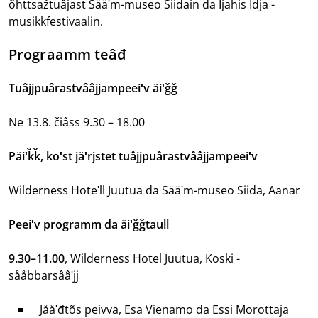
õhttsažtuâjast Sääʹm-museo Siidain da Ijahis Idja -
musikkfestivaalin.
Prograamm teâđ
Tuâjjpuârastvââjjampeeiʹv äiʹǧǧ
Ne 13.8. čiâss 9.30 – 18.00
Päiʹǩǩ, koʹst jäʹrjstet tuâjjpuârastvââjjampeeiʹv
Wilderness Hoteʹll Juutua da Sääʹm-museo Siida, Aanar
Peeiʹv programm da äiʹǧǧtaull
9.30–11.00
, Wilderness Hotel Juutua, Koski -
sååbbarsââʹjj
Jååʹđtõs peivva, Esa Vienamo da Essi Morottaja