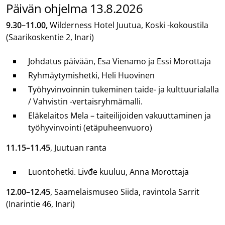
Päivän ohjelma 13.8.2026
9.30–11.00,
Wilderness Hotel Juutua, Koski -kokoustila
(Saarikoskentie 2, Inari)
Johdatus päivään, Esa Vienamo ja Essi Morottaja
Ryhmäytymishetki, Heli Huovinen
Työhyvinvoinnin tukeminen taide- ja kulttuurialalla
/ Vahvistin -vertaisryhmämalli.
Eläkelaitos Mela – taiteilijoiden vakuuttaminen ja
työhyvinvointi (etäpuheenvuoro)
11.15–11.45
, Juutuan ranta
Luontohetki. Livđe kuuluu, Anna Morottaja
12.00–12.45
, Saamelaismuseo Siida, ravintola Sarrit
(Inarintie 46, Inari)