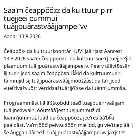
Sääʹm čeäppõõzz da kulttuur pirr
tuejjeei oummui
tuâjjpuârastvââjjampeiʹvv
Aanar 13.8.2026
Čeäppõs- da kulttuurkoontâr KUVI jääʹrjast Aanrest
13.8.2026 sääʹm čeäppõõzz- da kulttuursueʹrj tuejjeeʹjid
plaanuum tuâjjpuârastvââjjampeeiʹv. Peeiʹv täävtõssân
lij tueʹrjjeed sääʹm čeäppõsniiʹǩǩid da kulttuursueʹrj
tåimmjid sij tuâjjpuârastvââjjmõõžžâst da taʹrjjeed
vueiʹtlvažvuõtt verddsažtuärjjõʹsse da luännʼjummša.
Prograammâst liâ äʹšštobdditeâđ tuâjjpueʹrrvââjjam
tuâjjneävvain, õõutsââʹjest tuejjummuž di
luännʼjummuž luâđ da čeäppõõzz jeeʹres ååʹblǩi
paaldâst. Vaʹrrjõõđ peivva šõõŋ mieʹldd, ǥu vieʹttjep ääiʹj
še åuggan ååreeʹl. Tuâjjpuârastvââjjampeiʹvv jäʹrjstet