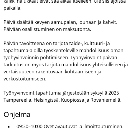
kaikki halukkaat eivät saa aikaa itselleen. Ole siis ajoissa
paikalla.
Päivä sisältää kevyen aamupalan, lounaan ja kahvit.
Päivään osallistuminen on maksutonta.
Päivän tavoitteena on tarjota taide-, kulttuuri- ja
tapahtuma-aloilla työskenteleville mahdollisuus oman
työhyvinvoinnin pohtimiseen. Työhyvinvointipäivän
tarkoitus on myös tarjota mahdollisuus yhteisölliseen ja
vertaisuuteen rakentuvaan kohtaamiseen ja
verkostoitumiseen.
Työhyvinvointitapahtumia järjestetään syksyllä 2025
Tampereella, Helsingissä, Kuopiossa ja Rovaniemellä.
Ohjelma
09:30–10:00 Ovet avautuvat ja ilmoittautuminen.