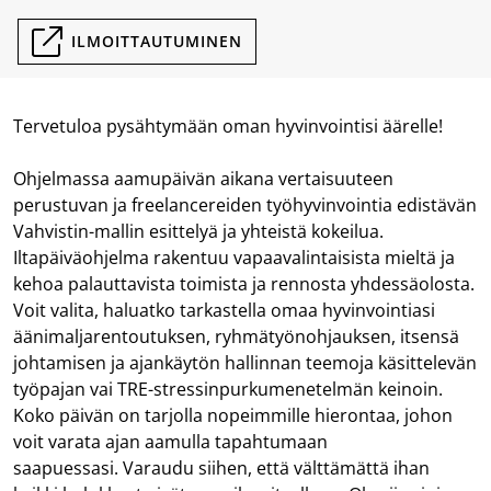
ILMOITTAUTUMINEN
Tervetuloa pysähtymään oman hyvinvointisi äärelle!
Ohjelmassa aamupäivän aikana vertaisuuteen
perustuvan ja freelancereiden työhyvinvointia edistävän
Vahvistin-mallin esittelyä ja yhteistä kokeilua.
Iltapäiväohjelma rakentuu vapaavalintaisista mieltä ja
kehoa palauttavista toimista ja rennosta yhdessäolosta.
Voit valita, haluatko tarkastella omaa hyvinvointiasi
äänimaljarentoutuksen, ryhmätyönohjauksen, itsensä
johtamisen ja ajankäytön hallinnan teemoja käsittelevän
työpajan vai TRE-stressinpurkumenetelmän keinoin.
Koko päivän on tarjolla nopeimmille hierontaa, johon
voit varata ajan aamulla tapahtumaan
saapuessasi. Varaudu siihen, että välttämättä ihan