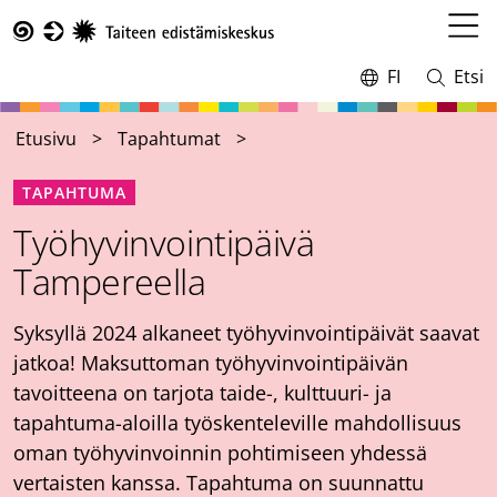
Hyppää
pääsisältöön
Avaa
Taike
valikk
FI
Etsi
Vaihda
Avaa
kieltä,
ja
nykyinen
sulje
Etusivu
Tapahtumat
kieli:
haku
TAPAHTUMA
Työhyvinvointipäivä
Tampereella
Syksyllä 2024 alkaneet työhyvinvointipäivät saavat
jatkoa! Maksuttoman työhyvinvointipäivän
tavoitteena on tarjota taide-, kulttuuri- ja
tapahtuma-aloilla työskenteleville mahdollisuus
oman työhyvinvoinnin pohtimiseen yhdessä
vertaisten kanssa. Tapahtuma on suunnattu