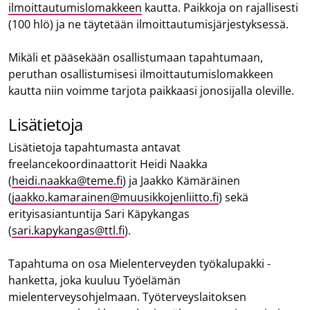
ilmoittautumislomakkeen
kautta. Paikkoja on rajallisesti
(100 hlö) ja ne täytetään ilmoittautumisjärjestyksessä.
Mikäli et pääsekään osallistumaan tapahtumaan,
peruthan osallistumisesi ilmoittautumislomakkeen
kautta niin voimme tarjota paikkaasi jonosijalla oleville.
Lisätietoja
Lisätietoja tapahtumasta antavat
freelancekoordinaattorit Heidi Naakka
(
heidi.naakka@teme.fi
) ja Jaakko Kämäräinen
(
jaakko.kamarainen@muusikkojenliitto.fi
) sekä
erityisasiantuntija Sari Käpykangas
(
sari.kapykangas@ttl.fi
).
Tapahtuma on osa Mielenterveyden työkalupakki -​
hanketta, joka kuuluu Työelämän
mielenterveysohjelmaan. Työterveyslaitoksen