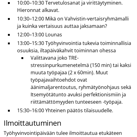
10:00–10:30 Tervetulosanat ja virittäytyminen.
Hieronnat alkavat.
10:30–12:00 Mikä on Vahvistin-vertaisryhmämalli
ja kuinka vertaisuus auttaa jaksamaan?
12:00–13:00 Lounas
13:00–15:30 Työhyvinvointia tukevia toiminnallisia
osuuksia, iltapäiväkahvit toiminnan ohessa
Valittavana joko TRE-
stressinpurkumenetelmä (150 min) tai kaksi
muuta työpajaa (2 x 60min). Muut
työpajavaihtoehdot ovat
äänimaljarentoutus, ryhmätyönohjaus sekä
Itsemyötätunto avuksi perfektionismiin ja
riittämättömyyden tunteeseen -työpaja.
15:30–16:00 Yhteinen päätös tilaisuudelle.
Ilmoittautuminen
Työhyvinvointipäivään tulee ilmoittautua etukäteen