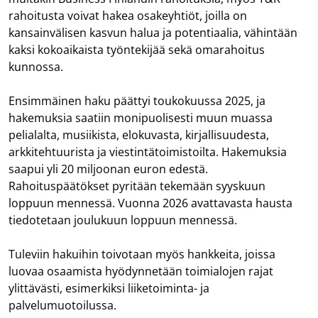
rahoitusta voivat hakea osakeyhtiöt, joilla on
kansainvälisen kasvun halua ja potentiaalia, vähintään
kaksi kokoaikaista työntekijää sekä omarahoitus
kunnossa.
Ensimmäinen haku päättyi toukokuussa 2025, ja
hakemuksia saatiin monipuolisesti muun muassa
pelialalta, musiikista, elokuvasta, kirjallisuudesta,
arkkitehtuurista ja viestintätoimistoilta. Hakemuksia
saapui yli 20 miljoonan euron edestä.
Rahoituspäätökset pyritään tekemään syyskuun
loppuun mennessä. Vuonna 2026 avattavasta hausta
tiedotetaan joulukuun loppuun mennessä.
Tuleviin hakuihin toivotaan myös hankkeita, joissa
luovaa osaamista hyödynnetään toimialojen rajat
ylittävästi, esimerkiksi liiketoiminta- ja
palvelumuotoilussa.