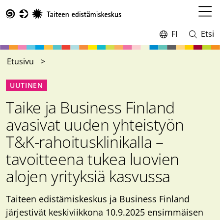
Hyppää
pääsisältöön
Avaa
Taike
valikk
FI
Etsi
Vaihda
Avaa
kieltä,
ja
nykyinen
sulje
Etusivu
kieli:
haku
UUTINEN
Taike ja Business Finland
avasivat uuden yhteistyön
T&K-rahoitusklinikalla –
tavoitteena tukea luovien
alojen yrityksiä kasvussa
Taiteen edistämiskeskus ja Business Finland
järjestivät keskiviikkona 10.9.2025 ensimmäisen