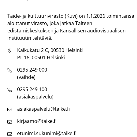
Taike
Taide- ja kulttuurivirasto (Kuvi) on 1.1.2026 toimintansa
aloittanut virasto, joka jatkaa Taiteen
edistämiskeskuksen ja Kansallisen audiovisuaalisen
instituutin tehtäviä.
Kaikukatu 2 C, 00530 Helsinki
PL 16, 00501 Helsinki
0295 249 000
(vaihde)
0295 249 100
(asiakaspalvelu)
asiakaspalvelu@taike.fi
kirjaamo@taike.fi
etunimi.sukunimi@taike.fi