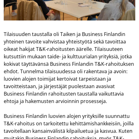
Tilaisuuden taustalla oli Taiken ja Business Finlandin
yhteinen tavoite vahvistaa yhteistyötä sekä tavoittaa
oikeat hakijat T&K-rahoitusten äärelle. Tilaisuuteen
kutsuttiin mukaan taide- ja kulttuurialan yrityksiä, jotka
kokivat täyttävänsä Business Finlandin T&K-rahoituksen
ehdot. Tunnelma tilaisuudessa oli rakentava ja avoin:
luovien alojen toimijat kertoivat tarpeistaan ja
tavoitteistaan, ja järjestäjät puolestaan avasivat
Business Finlandin rahoitusten taustalla vaikuttavia
ehtoja ja hakemusten arvioinnin prosesseja.
Business Finlandin luovien alojen yrityksille suunnattu
T&K-rahoitus on tarkoitettu kehittämishankkeisiin, joilla
tavoitellaan kansainvälistä kilpailuetua ja kasvua. Kuten
muitakin Business Finlandin rahoituksia, myös T&K-