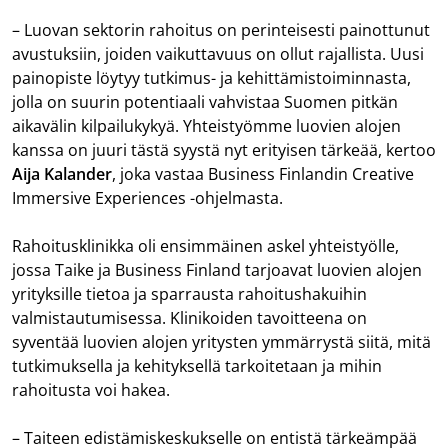
– Luovan sektorin rahoitus on perinteisesti painottunut
avustuksiin, joiden vaikuttavuus on ollut rajallista. Uusi
painopiste löytyy tutkimus- ja kehittämistoiminnasta,
jolla on suurin potentiaali vahvistaa Suomen pitkän
aikavälin kilpailukykyä. Yhteistyömme luovien alojen
kanssa on juuri tästä syystä nyt erityisen tärkeää, kertoo
Aija Kalander
, joka vastaa Business Finlandin Creative
Immersive Experiences -ohjelmasta.
Rahoitusklinikka oli ensimmäinen askel yhteistyölle,
jossa Taike ja Business Finland tarjoavat luovien alojen
yrityksille tietoa ja sparrausta rahoitushakuihin
valmistautumisessa. Klinikoiden tavoitteena on
syventää luovien alojen yritysten ymmärrystä siitä, mitä
tutkimuksella ja kehityksellä tarkoitetaan ja mihin
rahoitusta voi hakea.
– Taiteen edistämiskeskukselle on entistä tärkeämpää