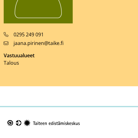
Puhelinnumero
0295 249 091
Sähköpostiosoite
jaana.pirinen@taike.fi
Vastuualueet
Talous
Taike