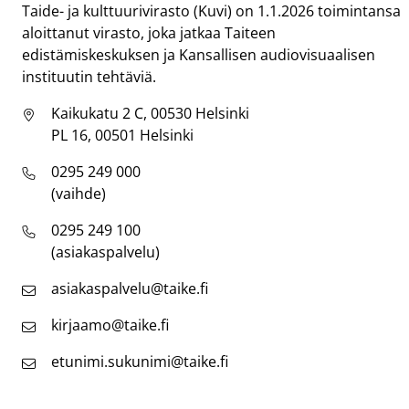
Taide- ja kulttuurivirasto (Kuvi) on 1.1.2026 toimintansa
aloittanut virasto, joka jatkaa Taiteen
edistämiskeskuksen ja Kansallisen audiovisuaalisen
instituutin tehtäviä.
Kaikukatu 2 C, 00530 Helsinki
PL 16, 00501 Helsinki
0295 249 000
(vaihde)
0295 249 100
(asiakaspalvelu)
asiakaspalvelu@taike.fi
kirjaamo@taike.fi
etunimi.sukunimi@taike.fi