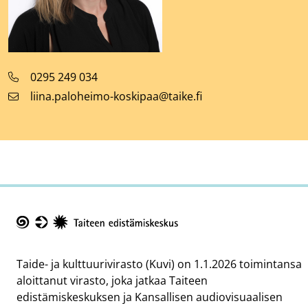
Puhelinnumero
0295 249 034
Sähköpostiosoite
liina.paloheimo-koskipaa@taike.fi
Taike
Taide- ja kulttuurivirasto (Kuvi) on 1.1.2026 toimintansa
aloittanut virasto, joka jatkaa Taiteen
edistämiskeskuksen ja Kansallisen audiovisuaalisen