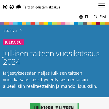
Hyppää
pääsisältöön
Avaa
Taike
valikk
FI
Etsi
Vaihda
Avaa
kieltä,
ja
nykyinen
sulje
Etusivu
kieli:
haku
JULKAISU
Julkisen taiteen vuosikatsaus
2024
Järjestyksessään neljäs Julkisen taiteen
vuosikatsaus keskittyy erityisesti erilaisiin
alueellisiin realiteetteihin ja mahdollisuuksiin.