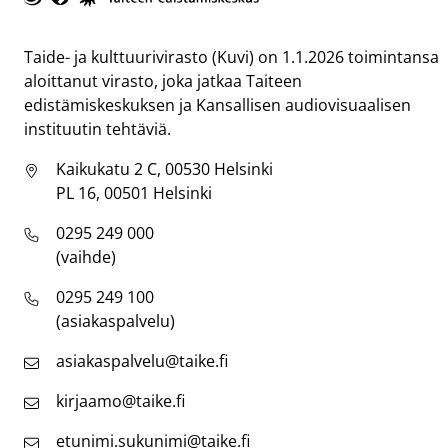
Taike
Taide- ja kulttuurivirasto (Kuvi) on 1.1.2026 toimintansa
aloittanut virasto, joka jatkaa Taiteen
edistämiskeskuksen ja Kansallisen audiovisuaalisen
instituutin tehtäviä.
Kaikukatu 2 C, 00530 Helsinki
PL 16, 00501 Helsinki
0295 249 000
(vaihde)
0295 249 100
(asiakaspalvelu)
asiakaspalvelu@taike.fi
kirjaamo@taike.fi
etunimi.sukunimi@taike.fi