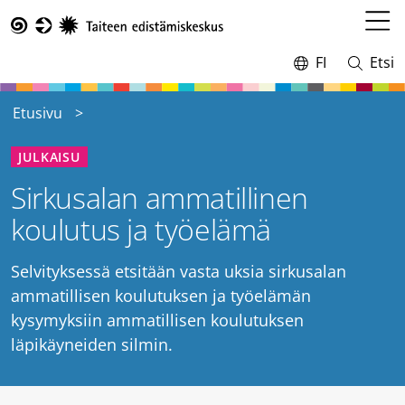
Hyppää
pääsisältöön
Avaa
Taike
valikk
FI
Etsi
Vaihda
Avaa
kieltä,
ja
nykyinen
sulje
Etusivu
kieli:
haku
JULKAISU
Sirkusalan ammatillinen
koulutus ja työelämä
Selvityksessä etsitään vasta uksia sirkusalan
ammatillisen koulutuksen ja työelämän
kysymyksiin ammatillisen koulutuksen
läpikäyneiden silmin.