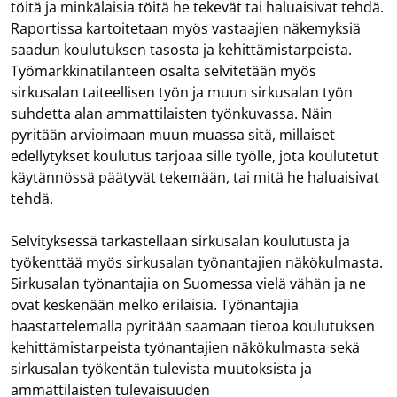
töitä ja minkälaisia töitä he tekevät tai haluaisivat tehdä.
Raportissa kartoitetaan myös vastaajien näkemyksiä
saadun koulutuksen tasosta ja kehittämistarpeista.
Työmarkkinatilanteen osalta selvitetään myös
sirkusalan taiteellisen työn ja muun sirkusalan työn
suhdetta alan ammattilaisten työnkuvassa. Näin
pyritään arvioimaan muun muassa sitä, millaiset
edellytykset koulutus tarjoaa sille työlle, jota koulutetut
käytännössä päätyvät tekemään, tai mitä he haluaisivat
tehdä.
Selvityksessä tarkastellaan sirkusalan koulutusta ja
työkenttää myös sirkusalan työnantajien näkökulmasta.
Sirkusalan työnantajia on Suomessa vielä vähän ja ne
ovat keskenään melko erilaisia. Työnantajia
haastattelemalla pyritään saamaan tietoa koulutuksen
kehittämistarpeista työnantajien näkökulmasta sekä
sirkusalan työkentän tulevista muutoksista ja
ammattilaisten tulevaisuuden