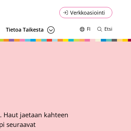
Online
Verkkoasiointi
service
FI
Etsi
Tietoa Taikesta
Vaihda
Avaa
kieltä,
ja
menu
nykyinen
sulje
kieli:
haku
n. Haut jaetaan kahteen
pi seuraavat