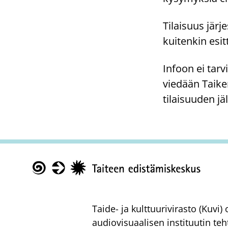
Tilaisuus jär
kuitenkin esit
Infoon ei tarv
viedään Taike
tilaisuuden jä
Taike
Taide- ja kulttuurivirasto (Kuvi
audiovisuaalisen instituutin teh