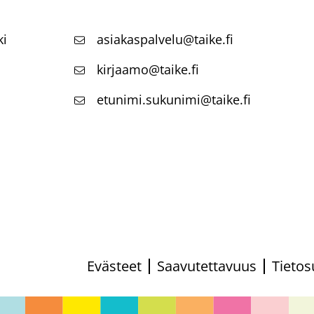
ki
asiakaspalvelu@taike.fi
kirjaamo@taike.fi
etunimi.sukunimi@taike.fi
Evästeet
Saavutettavuus
Tietos