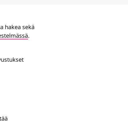
ta hakea sekä
estelmässä
.
vustukset
tää