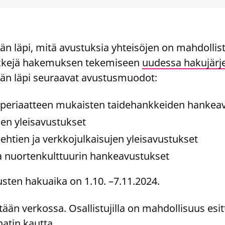
än läpi, mitä avustuksia yhteisöjen on mahdollis
kkejä hakemuksen tekemiseen
uudessa hakujärj
än läpi seuraavat avustusmuodot:
iperiaatteen mukaisten taidehankkeiden hankea
ien yleisavustukset
lehtien ja verkkojulkaisujen yleisavustukset
ja nuortenkulttuurin hankeavustukset
sten hakuaika on 1.10. –7.11.2024.
tään verkossa. Osallistujilla on mahdollisuus esit
atin kautta.