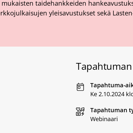
 mukaisten taidehankkeiden hankeavustukse
verkkojulkaisujen yleisavustukset sekä Laste
Tapahtuman 
Tapahtuma-ai
Ke 2.10.2024 kl
Tapahtuman t
Webinaari