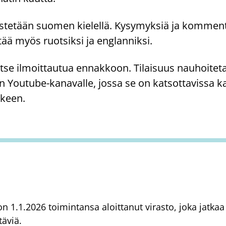
jestetään suomen kielellä. Kysymyksiä ja komment
tää myös ruotsiksi ja englanniksi.
itse ilmoittautua ennakkoon. Tilaisuus nauhoiteta
n Youtube-kanavalle, jossa se on katsottavissa ka
lkeen.
) on 1.1.2026 toimintansa aloittanut virasto, joka jatk
täviä.