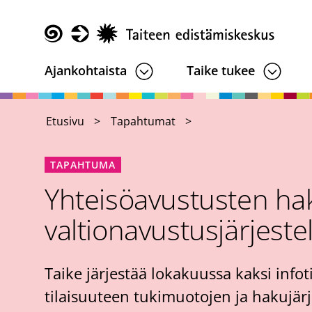
Hyppää
pääsisältöön
Taike
Ajankohtaista
Taike tukee
Etusivu
Tapahtumat
TAPAHTUMA
Yhteisöavustusten ha
valtionavustusjärjeste
Taike järjestää lokakuussa kaksi info
tilaisuuteen tukimuotojen ja hakujär