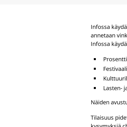
Infossa käydä
annetaan vin
Infossa käydä
Prosentt
Festivaal
Kulttuuri
Lasten- 
Näiden avustu
Tilaisuus pide
kysymyksiä ch