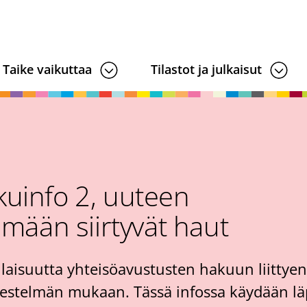
Taike vaikuttaa
Tilastot ja julkaisut
kuinfo 2, uuteen
lmään siirtyvät haut
tilaisuutta yhteisöavustusten hakuun liittye
jestelmän mukaan. Tässä infossa käydään lä