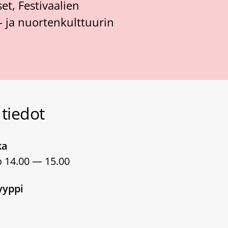
t, Festivaalien
n- ja nuortenkulttuurin
tiedot
ka
o 14.00 — 15.00
yyppi