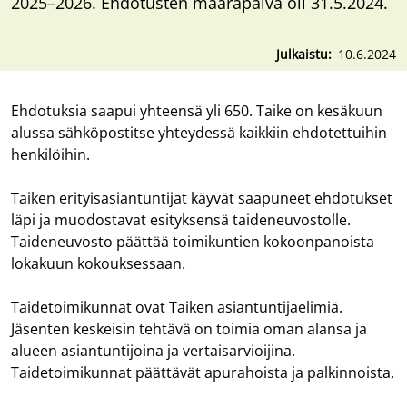
2025–2026. Ehdotusten määräpäivä oli 31.5.2024.
Julkaistu
10.6.2024
Ehdotuksia saapui yhteensä yli 650. Taike on kesäkuun
alussa sähköpostitse yhteydessä kaikkiin ehdotettuihin
henkilöihin.
Taiken erityisasiantuntijat käyvät saapuneet ehdotukset
läpi ja muodostavat esityksensä taideneuvostolle.
Taideneuvosto päättää toimikuntien kokoonpanoista
lokakuun kokouksessaan.
Taidetoimikunnat ovat Taiken asiantuntijaelimiä.
Jäsenten keskeisin tehtävä on toimia oman alansa ja
alueen asiantuntijoina ja vertaisarvioijina.
Taidetoimikunnat päättävät apurahoista ja palkinnoista.