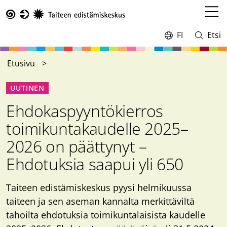
Hyppää
pääsisältöön
Avaa
Taike
valikk
FI
Etsi
Vaihda
Avaa
kieltä,
ja
nykyinen
sulje
Etusivu
kieli:
haku
UUTINEN
Ehdokaspyyntökierros
toimikuntakaudelle 2025–
2026 on päättynyt –
Ehdotuksia saapui yli 650
Taiteen edistämiskeskus pyysi helmikuussa
taiteen ja sen aseman kannalta merkittäviltä
tahoilta ehdotuksia toimikuntalaisista kaudelle