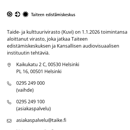
Taike
Taide- ja kulttuurivirasto (Kuvi) on 1.1.2026 toimintansa
aloittanut virasto, joka jatkaa Taiteen
edistämiskeskuksen ja Kansallisen audiovisuaalisen
instituutin tehtäviä.
Kaikukatu 2 C, 00530 Helsinki
PL 16, 00501 Helsinki
0295 249 000
(vaihde)
0295 249 100
(asiakaspalvelu)
asiakaspalvelu@taike.fi