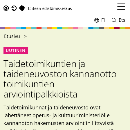
Hyppää
pääsisältöön
Avaa
Taike
valikk
FI
Etsi
Vaihda
Avaa
kieltä,
ja
nykyinen
sulje
Etusivu
kieli:
haku
UUTINEN
Taidetoimikuntien ja
taideneuvoston kannanotto
toimikuntien
arviointipalkkioista
Taidetoimikunnat ja taideneuvosto ovat
lähettäneet opetus- ja kulttuuriministeriölle
kannanoton hakemusten arviointiin liittyvistä