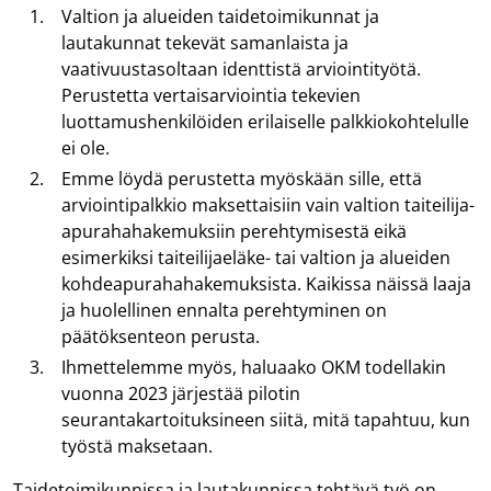
Valtion ja alueiden taidetoimikunnat ja
lautakunnat tekevät samanlaista ja
vaativuustasoltaan identtistä arviointityötä.
Perustetta vertaisarviointia tekevien
luottamushenkilöiden erilaiselle palkkiokohtelulle
ei ole.
Emme löydä perustetta myöskään sille, että
arviointipalkkio maksettaisiin vain valtion taiteilija-
apurahahakemuksiin perehtymisestä eikä
esimerkiksi taiteilijaeläke- tai valtion ja alueiden
kohdeapurahahakemuksista. Kaikissa näissä laaja
ja huolellinen ennalta perehtyminen on
päätöksenteon perusta.
Ihmettelemme myös, haluaako OKM todellakin
vuonna 2023 järjestää pilotin
seurantakartoituksineen siitä, mitä tapahtuu, kun
työstä maksetaan.
Taidetoimikunnissa ja lautakunnissa tehtävä työ on