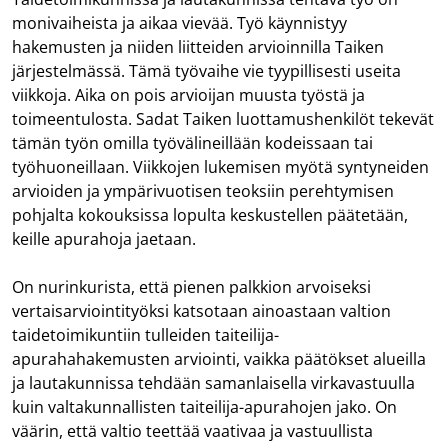
monivaiheista ja aikaa vievää. Työ käynnistyy
hakemusten ja niiden liitteiden arvioinnilla Taiken
järjestelmässä. Tämä työvaihe vie tyypillisesti useita
viikkoja. Aika on pois arvioijan muusta työstä ja
toimeentulosta. Sadat Taiken luottamushenkilöt tekevät
tämän työn omilla työvälineillään kodeissaan tai
työhuoneillaan. Viikkojen lukemisen myötä syntyneiden
arvioiden ja ympärivuotisen teoksiin perehtymisen
pohjalta kokouksissa lopulta keskustellen päätetään,
keille apurahoja jaetaan.
On nurinkurista, että pienen palkkion arvoiseksi
vertaisarviointityöksi katsotaan ainoastaan valtion
taidetoimikuntiin tulleiden taiteilija-
apurahahakemusten arviointi, vaikka päätökset alueilla
ja lautakunnissa tehdään samanlaisella virkavastuulla
kuin valtakunnallisten taiteilija-apurahojen jako. On
väärin, että valtio teettää vaativaa ja vastuullista