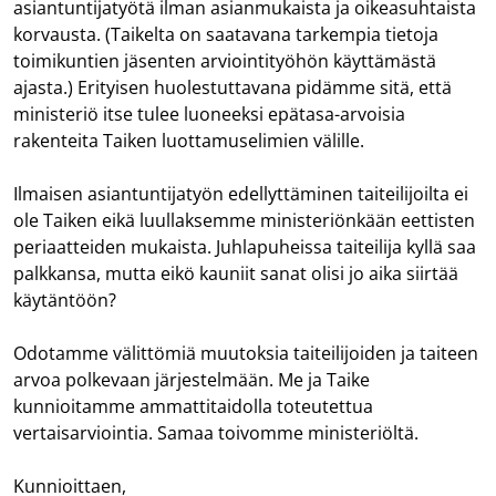
asiantuntijatyötä ilman asianmukaista ja oikeasuhtaista
korvausta. (Taikelta on saatavana tarkempia tietoja
toimikuntien jäsenten arviointityöhön käyttämästä
ajasta.) Erityisen huolestuttavana pidämme sitä, että
ministeriö itse tulee luoneeksi epätasa-arvoisia
rakenteita Taiken luottamuselimien välille.
Ilmaisen asiantuntijatyön edellyttäminen taiteilijoilta ei
ole Taiken eikä luullaksemme ministeriönkään eettisten
periaatteiden mukaista. Juhlapuheissa taiteilija kyllä saa
palkkansa, mutta eikö kauniit sanat olisi jo aika siirtää
käytäntöön?
Odotamme välittömiä muutoksia taiteilijoiden ja taiteen
arvoa polkevaan järjestelmään. Me ja Taike
kunnioitamme ammattitaidolla toteutettua
vertaisarviointia. Samaa toivomme ministeriöltä.
Kunnioittaen,