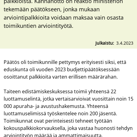
palkkioista. Kannanotto on reaktio ministeriön
tekemään päätökseen, jonka mukaan
arviointipalkkioita voidaan maksaa vain osasta
toimikuntien arviointityötä.
Julkaistu
3.4.2023
Päätös oli toimikunnille pettymys erityisesti siksi, että
eduskunta oli vuoden 2023 budjettipäätöksessään
osoittanut palkkioita varten erillisen määrärahan.
Taiteen edistämiskeskuksessa toimii yhteensä 22
luottamuselintä, jotka vertaisarvioivat vuosittain noin 15
000 apuraha- ja avustushakemusta. Yhteensä
luottamuselimissä työskentelee noin 200 jäsentä.
Toimikunnat ovat perinteisesti tehneet työtään
kokouspalkkiokorvauksella, joka vastaa huonosti tehdyn
arviointityön määrää ja ammattimaisuutta.