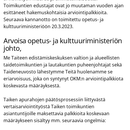
Toimikuntien edustajat ovat jo muutaman vuoden ajan
esittäneet hakemuskohtaisia arviointipalkkioita.
Seuraava kannanotto on toimitettu opetus- ja
kulttuuriministeriöön 20.3.2023.
Arvoisa opetus- ja kulttuuriministeriön
johto,
Me Taiteen edistämiskeskuksen valtion ja alueellisten
taidetoimikuntien ja lautakuntien puheenjohtajat sekä
Taideneuvosto lähestymme Teitä huolenamme se
eriarvoisuus, joka on syntynyt OKM:n arviointipalkkiota
koskevasta määräyksestä.
Taiken apurahojen päätösprosessiin liittyvästä
vertaisarviointityöstä Taiken toimikuntien
asiantuntijoille maksettavia palkkioita koskevaan
määräykseen sisältyy mm. seuraavia ongelmia: