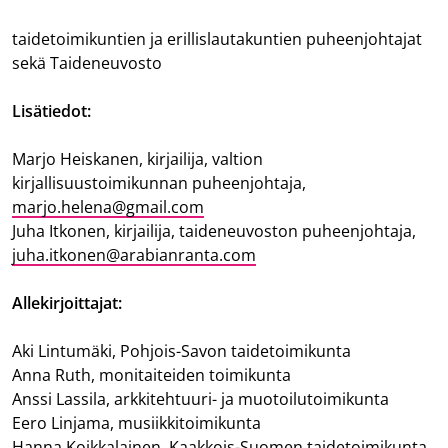
taidetoimikuntien ja erillislautakuntien puheenjohtajat
sekä Taideneuvosto
Lisätiedot:
Marjo Heiskanen, kirjailija, valtion
kirjallisuustoimikunnan puheenjohtaja,
marjo.helena@gmail.com
Juha Itkonen, kirjailija, taideneuvoston puheenjohtaja,
juha.itkonen@arabianranta.com
Allekirjoittajat:
Aki Lintumäki, Pohjois-Savon taidetoimikunta
Anna Ruth, monitaiteiden toimikunta
Anssi Lassila, arkkitehtuuri- ja muotoilutoimikunta
Eero Linjama, musiikkitoimikunta
Hanna Koikkalainen, Kaakkois-Suomen taidetoimikunta