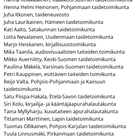
Henna Helmi Heinonen, Pohjanmaan taidetoimikunta
Juha Itkonen, taideneuvosto
Juha Laurikainen, Hämeen taidetoimikunta
Kati Aalto, Satakunnan taidetoimikunta
Lotta Nevalainen, Uudenmaan taidetoimikunta
Marjo Heiskanen, kirjallisuustoimikunta
Mika Taanila, audiovisuaalisten taiteiden toimikunta
Mikko Auerniitty, Keski-Suomen taidetoimikunta
Pauliina Mäkelä, Varsinais-Suomen taidetoimikunta
Petri Kauppinen, esittävien taiteiden toimikunta
Reijo Valta, Pohjois-Pohjanmaan ja Kainuun
taidetoimikunta
Satu Piispa-Hakala, Etelä-Savon taidetoimikunta
Siri Kolu, kirjailija- ja kääntäjäapurahalautakunta
Taina Myllyharju, kuvataiteen apurahalautakunta
Tittamari Marttinen, Lapin taidetoimikunta
Tuomas Ollikainen, Pohjois-Karjalan taidetoimikunta
Tuula Linnusmäki, Pirkanmaan taidetoimikunta