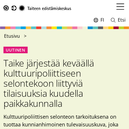
Hyppää
pääsisältöön
Avaa
Taike
valikk
FI
Etsi
Vaihda
Avaa
kieltä,
ja
nykyinen
sulje
Etusivu
kieli:
haku
UUTINEN
Taike järjestää keväällä
kulttuuripoliittiseen
selontekoon liittyviä
tilaisuuksia kuudella
paikkakunnalla
Kulttuuripoliittisen selonteon tarkoituksena on
tuottaa kunnianhimoinen tulevaisuuskuva, joka