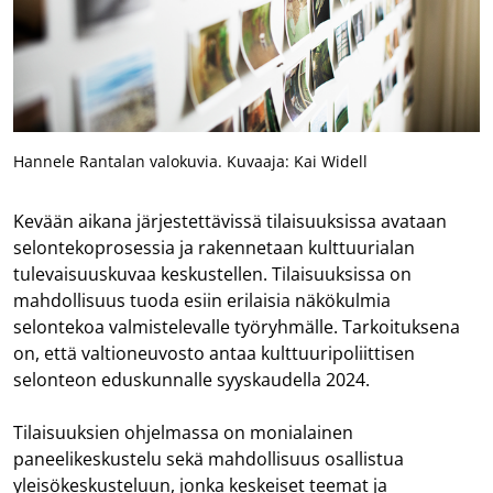
Hannele Rantalan valokuvia. Kuvaaja: Kai Widell
Kevään aikana järjestettävissä tilaisuuksissa avataan
selontekoprosessia ja rakennetaan kulttuurialan
tulevaisuuskuvaa keskustellen. Tilaisuuksissa on
mahdollisuus tuoda esiin erilaisia näkökulmia
selontekoa valmistelevalle työryhmälle. Tarkoituksena
on, että valtioneuvosto antaa kulttuuripoliittisen
selonteon eduskunnalle syyskaudella 2024.
Tilaisuuksien ohjelmassa on monialainen
paneelikeskustelu sekä mahdollisuus osallistua
yleisökeskusteluun, jonka keskeiset teemat ja