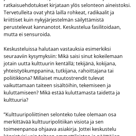
ratkaisuehdotukset kirjataan ylös selonteon aineistoksi.
Tervetulleita ovat yhtä lailla rohkeat, radikaalit ja
kriittiset kuin nykyjärjestelmän säilyttämistä
perustelevat kannanotot. Keskustelua fasilitoidaan,
mutta ei sensuroida.
Keskusteluissa halutaan vastauksia esimerkiksi
seuraaviin kysymyksiin: Mikä saisi sinut kokeilemaan
jotain uutta kulttuurin kentällä; tekijänä, kokijana,
yhteistyökumppanina, tutkijana, rahoittajana tai
poliitikkona? Millaiset muutostrendit tulevat
vaikuttamaan taiteen sisältöihin, tekemiseen ja
kuluttamiseen? Mikä estää kuluttamasta taidetta ja
kulttuuria?
”Kulttuuripoliittinen selonteko tulee olemaan osa
merkittävää kulttuuripolitiikan visiota ja sen
toimeenpanoa ohjaava asiakirja. Jottei keskustelu