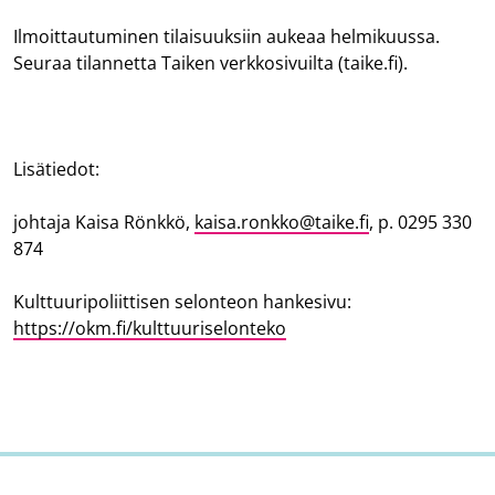
Ilmoittautuminen tilaisuuksiin aukeaa helmikuussa.
Seuraa tilannetta Taiken verkkosivuilta (taike.fi).
Lisätiedot:
johtaja Kaisa Rönkkö,
kaisa.ronkko@taike.fi
, p. 0295 330
874
Kulttuuripoliittisen selonteon hankesivu:
https://okm.fi/kulttuuriselonteko