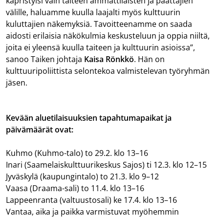
käpristyisi vain taiteen ammattilaisten ja päättäjien
välille, haluamme kuulla laajalti myös kulttuurin
kuluttajien näkemyksiä. Tavoitteenamme on saada
aidosti erilaisia näkökulmia keskusteluun ja oppia niiltä,
joita ei yleensä kuulla taiteen ja kulttuurin asioissa”,
sanoo Taiken johtaja
Kaisa Rönkkö
. Hän on
kulttuuripoliittista selontekoa valmistelevan työryhmän
jäsen.
Kevään aluetilaisuuksien tapahtumapaikat ja
päivämäärät ovat:
Kuhmo (Kuhmo-talo) to 29.2. klo 13–16
Inari (Saamelaiskulttuurikeskus Sajos) ti 12.3. klo 12–15
Jyväskylä (kaupungintalo) to 21.3. klo 9–12
Vaasa (Draama-sali) to 11.4. klo 13–16
Lappeenranta (valtuustosali) ke 17.4. klo 13–16
Vantaa, aika ja paikka varmistuvat myöhemmin