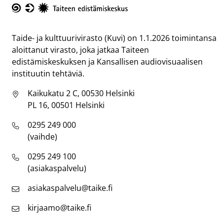
Taike
Taide- ja kulttuurivirasto (Kuvi) on 1.1.2026 toimintansa
aloittanut virasto, joka jatkaa Taiteen
edistämiskeskuksen ja Kansallisen audiovisuaalisen
instituutin tehtäviä.
Kaikukatu 2 C, 00530 Helsinki
PL 16, 00501 Helsinki
0295 249 000
(vaihde)
0295 249 100
(asiakaspalvelu)
asiakaspalvelu@taike.fi
kirjaamo@taike.fi