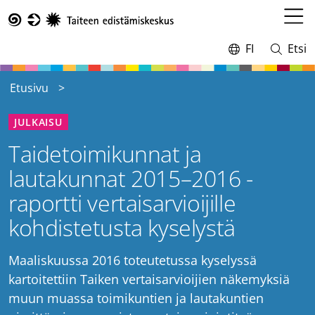
Hyppää
pääsisältöön
Avaa
Taike
valikk
FI
Etsi
Vaihda
Avaa
kieltä,
ja
nykyinen
sulje
Etusivu
kieli:
haku
JULKAISU
Taidetoimikunnat ja
lautakunnat 2015–2016 -
raportti vertaisarvioijille
kohdistetusta kyselystä
Maaliskuussa 2016 toteutetussa kyselyssä
kartoitettiin Taiken vertaisarvioijien näkemyksiä
muun muassa toimikuntien ja lautakuntien