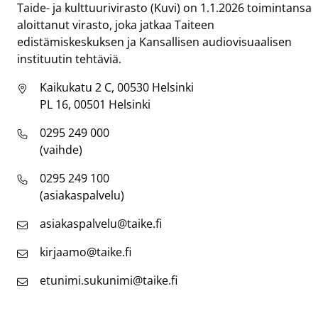
Taide- ja kulttuurivirasto (Kuvi) on 1.1.2026 toimintansa
aloittanut virasto, joka jatkaa Taiteen
edistämiskeskuksen ja Kansallisen audiovisuaalisen
instituutin tehtäviä.
Kaikukatu 2 C, 00530 Helsinki
PL 16, 00501 Helsinki
0295 249 000
(vaihde)
0295 249 100
(asiakaspalvelu)
asiakaspalvelu@taike.fi
kirjaamo@taike.fi
etunimi.sukunimi@taike.fi