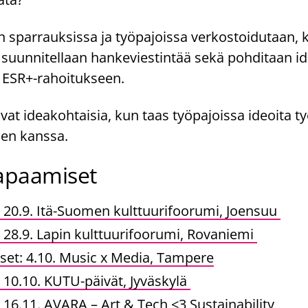
 sparrauksissa ja työpajoissa verkostoidutaan, 
 suunnitellaan hankeviestintää sekä pohditaan i
 ESR+-rahoitukseen.
vat ideakohtaisia, kun taas työpajoissa ideoita t
en kanssa.
apaamiset
: 20.9. Itä-Suomen kulttuurifoorumi, Joensuu
: 28.9. Lapin kulttuurifoorumi, Rovaniemi
set: 4.10. Music x Media, Tampere
 10.10. KUTU-päivät, Jyväskylä
 16.11. AVARA – Art & Tech <3 Sustainability