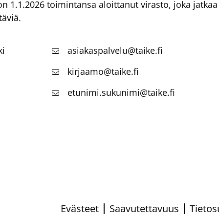
) on 1.1.2026 toimintansa aloittanut virasto, joka jatk
täviä.
ki
asiakaspalvelu@taike.fi
kirjaamo@taike.fi
etunimi.sukunimi@taike.fi
Evästeet
Saavutettavuus
Tietos