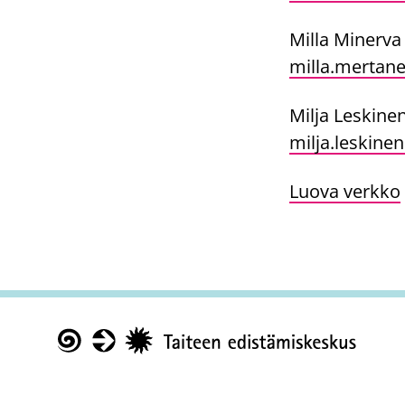
Milla Minerva
milla.mertane
Milja Leskinen
milja.leskinen
Luova verkko
Taike