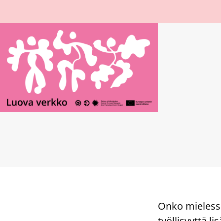
Onko mielessä
työllisyyttä li