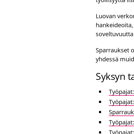
Luovan verkon
hankeideoita,
soveltuvuutta
Sparraukset o
yhdessä muid
Syksyn t
Työpajat
Työpajat
Sparrauk
Työpajat:
Työpajat: