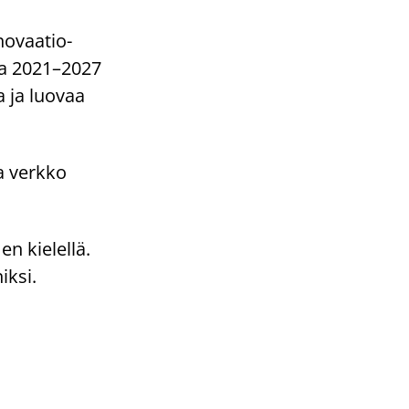
novaatio-
a 2021
–
2027
a ja luovaa
a verkko
n kielellä.
iksi.