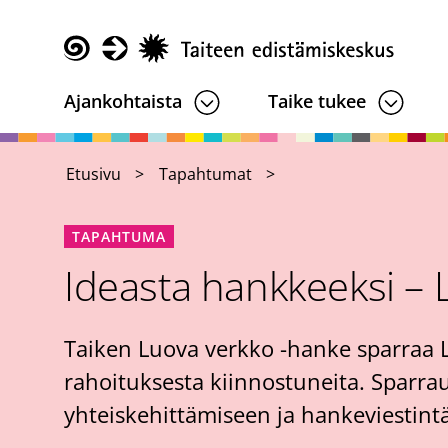
Hyppää
pääsisältöön
Taike
Ajankohtaista
Taike tukee
Etusivu
Tapahtumat
TAPAHTUMA
Ideasta hankkeeksi – 
Taiken Luova verkko -hanke sparraa 
rahoituksesta kiinnostuneita. Sparra
yhteiskehittämiseen ja hankeviestintä