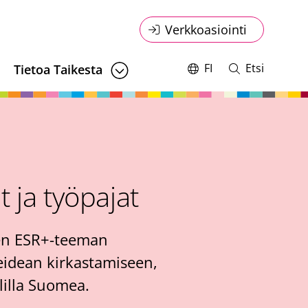
Online
Verkkoasiointi
service
FI
Etsi
Tietoa Taikesta
Vaihda
Avaa
kieltä,
ja
menu
nykyinen
sulje
kieli:
haku
 ja työpajat
sen ESR+-teeman
eidean kirkastamiseen,
lilla Suomea.