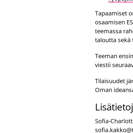
Tapaamiset on
osaamisen ESR
teemassa raho
taloutta sekä 
Teeman ensim
viestii seuraa
Tilaisuudet jä
Oman ideansa 
Lisätieto
Sofia-Charlot
sofia.kakko@t