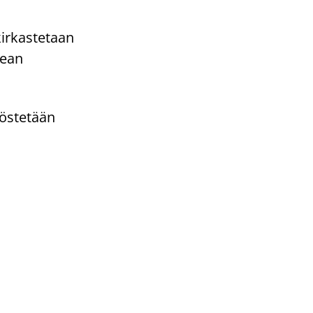
kirkastetaan
dean
yöstetään