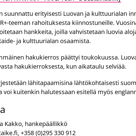
 suunnattu erityisesti Luovan ja kulttuurialan in
+-teeman rahoituksesta kiinnostuneille. Vuosin
itetaan hankkeita, joilla
vahvistetaan luovia aloj
taide- ja kulttuurialan osaamista.
mäinen hakukierros päättyi toukokuussa. Luov
vasta hakukierroksesta, kun aikataulu selviää.
rjestetään lähitapaamisina lähtökohtaisesti suome
voi kuitenkin halutessaan esitellä myös englann
ja
ta Kakko, hankepäällikkö
aike.fi
, +358 (0)295 330 912