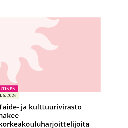
UTINEN
4.6.2026
Taide- ja kulttuurivirasto
hakee
korkeakouluharjoittelijoita