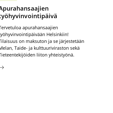
Apurahansaajien
työhyvinvointipäivä
Tervetuloa apurahansaajien
työhyvinvointipäivään Helsinkiin!
Tilaisuus on maksuton ja se järjestetään
Melan, Taide- ja kulttuuriviraston sekä
Tieteentekijöiden liiton yhteistyönä.