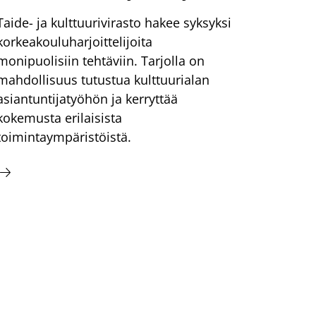
Taide- ja kulttuurivirasto hakee syksyksi
korkeakouluharjoittelijoita
monipuolisiin tehtäviin. Tarjolla on
mahdollisuus tutustua kulttuurialan
asiantuntijatyöhön ja kerryttää
kokemusta erilaisista
toimintaympäristöistä.