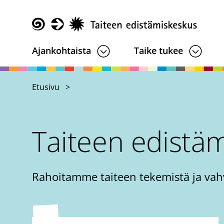
Hyppää
pääsisältöön
Taike
Ajankohtaista
Taike tukee
Etusivu
Taiteen edistä
Rahoitamme taiteen tekemistä ja vah