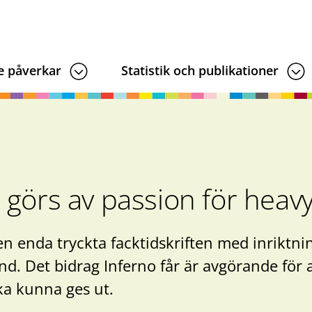
e påverkar
Statistik och publikationer
 görs av passion för heav
en enda tryckta facktidskriften med inriktni
and. Det bidrag Inferno får är avgörande för 
ska kunna ges ut.