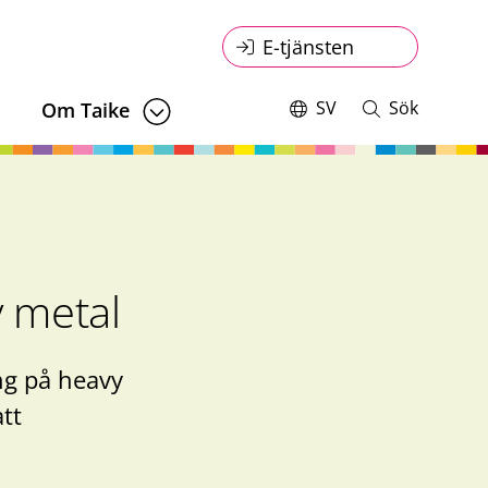
Online
E-tjänsten
service
SV
Sök
Om Taike
Switch
Öppna
language,
och
menu
current
stäng
language:
sökning
y metal
ng på heavy
att