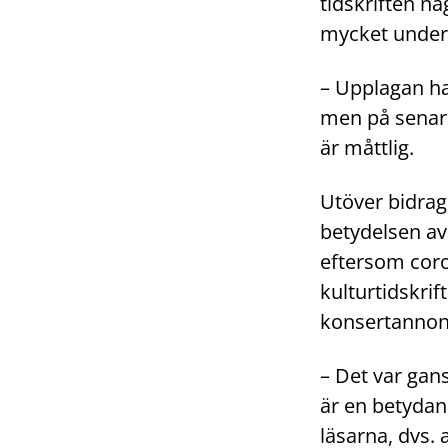
tidskriften n
mycket under
– Upplagan ha
men på senare
är måttlig.
Utöver bidrag
betydelsen av 
eftersom cor
kulturtidskrif
konsertannonse
– Det var gans
är en betydan
läsarna, dvs. 