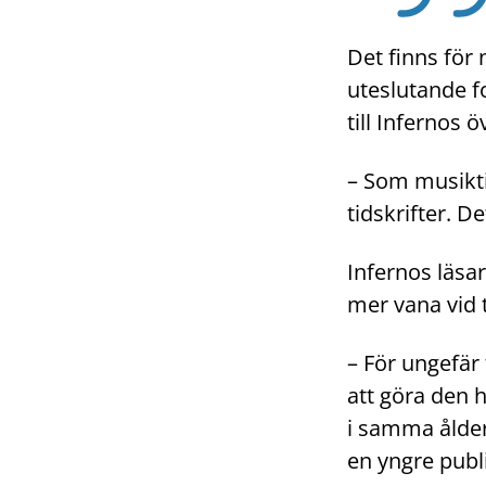
Det finns för 
uteslutande f
till Infernos 
– Som musiktid
tidskrifter. D
Infernos läsa
mer vana vid t
– För ungefär
att göra den h
i samma ålder.
en yngre publi