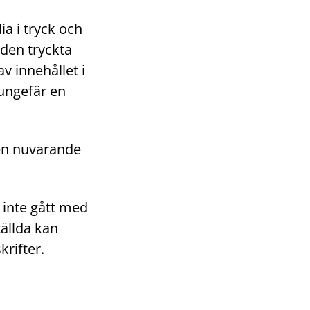
a i tryck och
den tryckta
v innehållet i
 ungefär en
den nuvarande
 inte gått med
ällda kan
rifter.