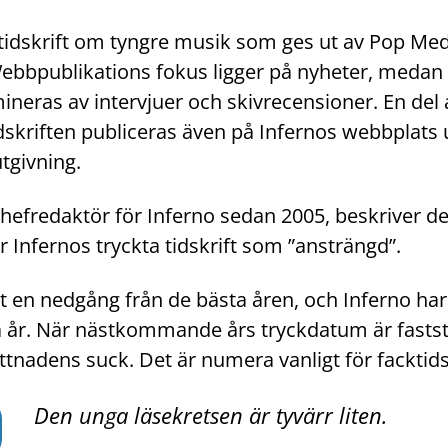
 tidskrift om tyngre musik som ges ut av Pop Medi
bbpublikations fokus ligger på nyheter, medan 
neras av intervjuer och skivrecensioner. En del a
idskriften publiceras även på Infernos webbplats
tgivning.
 chefredaktör för Inferno sedan 2005, beskriver 
r Infernos tryckta tidskrift som ”ansträngd”.
tt en nedgång från de bästa åren, och Inferno har
a år. När nästkommande års tryckdatum är fastst
tnadens suck. Det är numera vanligt för facktidsk
Den unga läsekretsen är tyvärr liten.