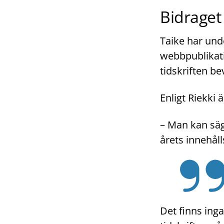
Bidraget
Taike har unde
webbpublikatio
tidskriften be
Enligt Riekki 
– Man kan säga
årets innehåll
Det finns inga