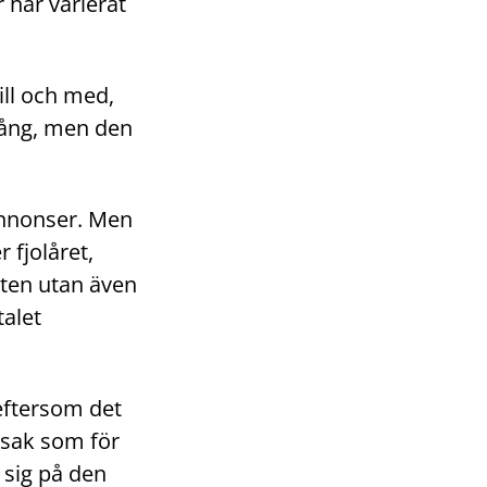
 har varierat
ill och med,
dgång, men den
annonser. Men
 fjolåret,
ten utan även
talet
 eftersom det
 sak som för
 sig på den