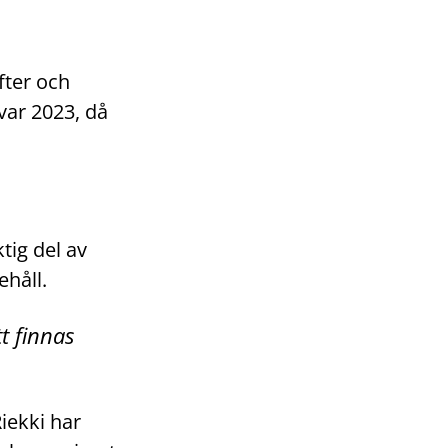
ifter och
var 2023, då
tig del av
ehåll.
t finnas
iekki har