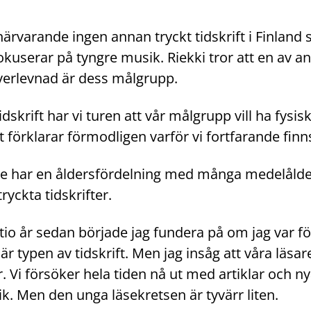
närvarande ingen annan tryckt tidskrift i Finland
okuserar på tyngre musik. Riekki tror att en av a
överlevnad är dess målgrupp.
skrift har vi turen att vår målgrupp vill ha fysis
et förklarar förmodligen varför vi fortfarande finn
re har en åldersfördelning med många medelålde
ryckta tidskrifter.
 tio år sedan började jag fundera på om jag var 
är typen av tidskrift. Men jag insåg att våra läsare 
 Vi försöker hela tiden nå ut med artiklar och ny
k. Men den unga läsekretsen är tyvärr liten.