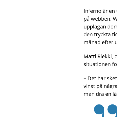
Inferno är en
på webben. We
upplagan domi
den tryckta t
månad efter u
Matti Riekki,
situationen fö
– Det har ske
vinst på någr
man dra en lät