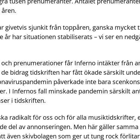
ågra tusen prenumeranter. Antalet prenumeranter
 åren.
r givetvis sjunkit från toppåren, ganska mycket t
 år har situationen stabiliserats – vi ser en ne
 och prenumerationer får Inferno intäkter från 
de bidrag tidskriften har fått ökade särskilt under
onaviruspandemin påverkade inte bara scenkons
ter. I Infernos fall minskade pandemin särskilt an
r i tidskriften.
ka radikalt för oss och för alla musiktidskrifter,
de del av annonseringen. Men här gäller samma
att även skivbolagen som ger ut tung rock förlitar