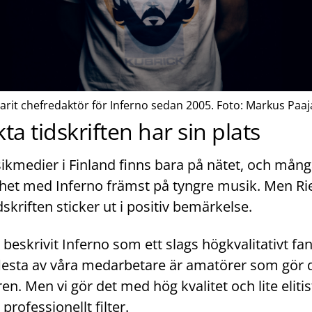
varit chefredaktör för Inferno sedan 2005. Foto: Markus Paaj
ta tidskriften har sin plats
usikmedier i Finland finns bara på nätet, och mån
ikhet med Inferno främst på tyngre musik. Men Rie
dskriften sticker ut i positiv bemärkelse.
id beskrivit Inferno som ett slags högkvalitativt fa
lesta av våra medarbetare är amatörer som gör d
nren. Men vi gör det med hög kvalitet och lite eliti
t professionellt filter.