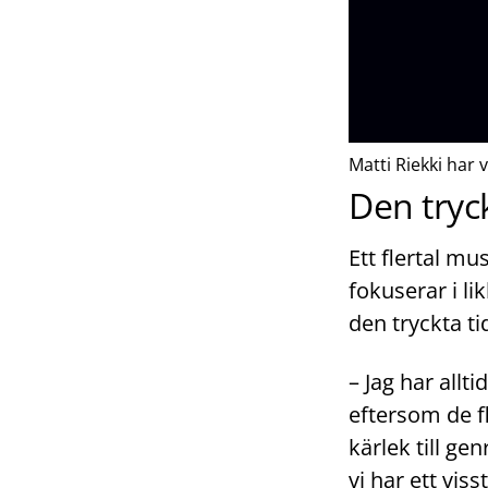
Matti Riekki har 
Den tryck
Ett flertal m
fokuserar i l
den tryckta ti
– Jag har allt
eftersom de f
kärlek till ge
vi har ett viss