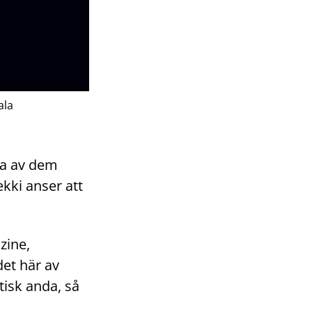
ala
ga av dem
kki anser att
nzine,
et här av
stisk anda, så