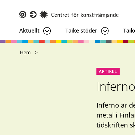
Hoppa
till
huvudinnehåll
Taike
Aktuellt
Taike stöder
Taik
Hem
ARTIKEL
Inferno
Inferno är d
metal i Finl
tidskriften 