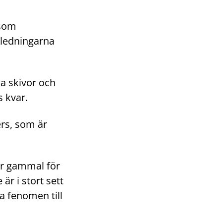
 som
nledningarna
ka skivor och
s kvar.
rs, som är
för gammal för
är i stort sett
a fenomen till