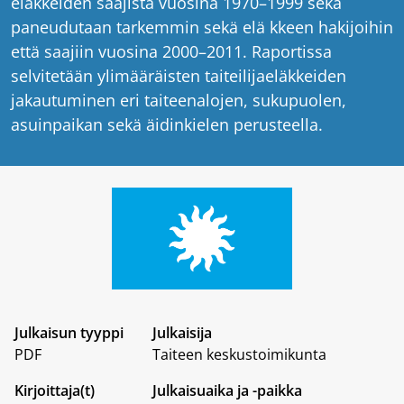
eläkkeiden saajista vuosina 1970–1999 sekä
paneudutaan tarkemmin sekä elä kkeen hakijoihin
että saajiin vuosina 2000–2011. Raportissa
selvitetään ylimääräisten taiteilijaeläkkeiden
jakautuminen eri taiteenalojen, sukupuolen,
asuinpaikan sekä äidinkielen perusteella.
Julkaisun tyyppi
Julkaisija
PDF
Taiteen keskustoimikunta
Kirjoittaja(t)
Julkaisuaika ja -paikka