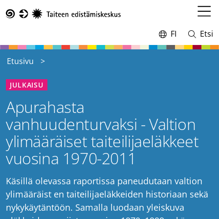
Hyppää
pääsisältöön
Avaa
Taike
valikk
FI
Etsi
Vaihda
Avaa
kieltä,
ja
nykyinen
sulje
Etusivu
kieli:
haku
JULKAISU
Apurahasta
vanhuudenturvaksi - Valtion
ylimääräiset taiteilijaeläkkeet
vuosina 1970-2011
Käsillä olevassa raportissa paneudutaan valtion
ylimääräist en taiteilijaeläkkeiden historiaan sekä
nykykäytäntöön. Samalla luodaan yleiskuva