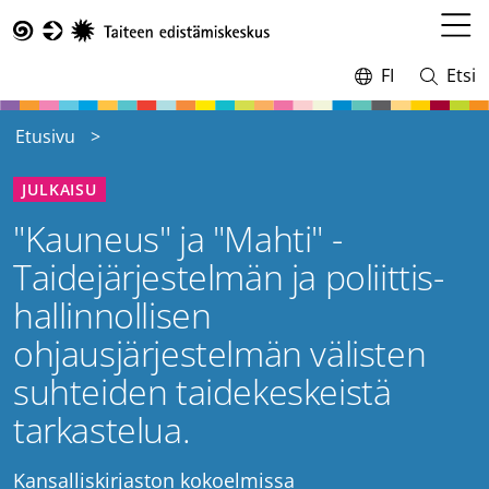
Hyppää
pääsisältöön
Avaa
Taike
valikk
FI
Etsi
Vaihda
Avaa
kieltä,
ja
nykyinen
sulje
Etusivu
kieli:
haku
JULKAISU
"Kauneus" ja "Mahti" -
Taidejärjestelmän ja poliittis-
hallinnollisen
ohjausjärjestelmän välisten
suhteiden taidekeskeistä
tarkastelua.
Kansalliskirjaston kokoelmissa