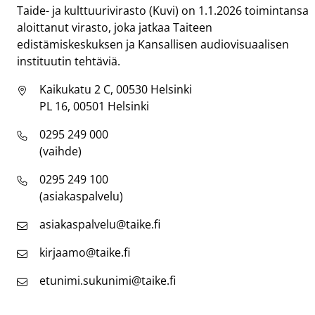
Taide- ja kulttuurivirasto (Kuvi) on 1.1.2026 toimintansa
aloittanut virasto, joka jatkaa Taiteen
edistämiskeskuksen ja Kansallisen audiovisuaalisen
instituutin tehtäviä.
Kaikukatu 2 C, 00530 Helsinki
PL 16, 00501 Helsinki
0295 249 000
(vaihde)
0295 249 100
(asiakaspalvelu)
asiakaspalvelu@taike.fi
kirjaamo@taike.fi
etunimi.sukunimi@taike.fi