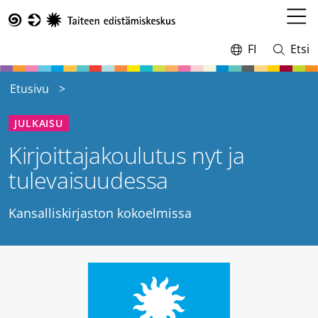
Hyppää
pääsisältöön
Avaa
Taike
valikk
FI
Etsi
Vaihda
Avaa
kieltä,
ja
nykyinen
sulje
Etusivu
kieli:
haku
JULKAISU
Kirjoittajakoulutus nyt ja
tulevaisuudessa
Kansalliskirjaston kokoelmissa