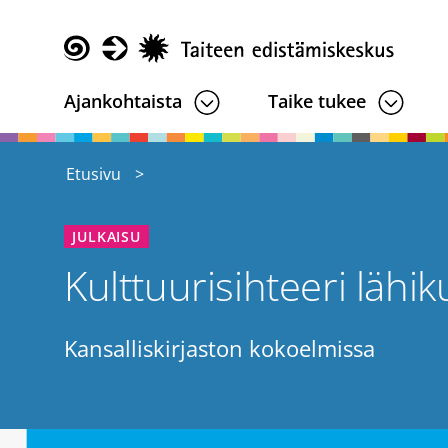
Hyppää
pääsisältöön
Taike
Ajankohtaista
Taike tukee
Etusivu
JULKAISU
Kulttuurisihteeri lähi
Kansalliskirjaston kokoelmissa