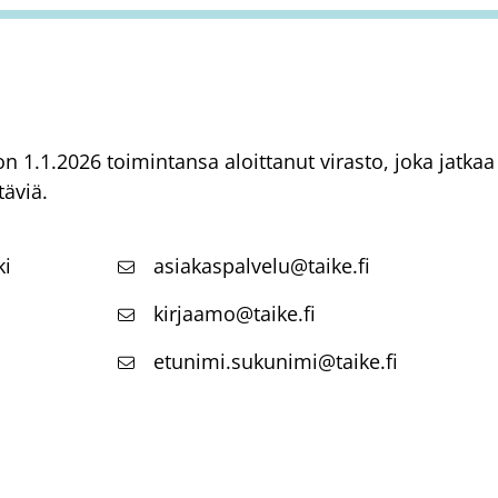
) on 1.1.2026 toimintansa aloittanut virasto, joka jatk
täviä.
ki
asiakaspalvelu@taike.fi
kirjaamo@taike.fi
etunimi.sukunimi@taike.fi