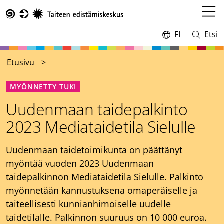
Hyppää
pääsisältöön
Avaa
Taike
valikk
FI
Etsi
Vaihda
Avaa
kieltä,
ja
nykyinen
sulje
Etusivu
kieli:
haku
MYÖNNETTY TUKI
Uudenmaan taidepalkinto
2023 Mediataidetila Sielulle
Uudenmaan taidetoimikunta on päättänyt
myöntää vuoden 2023 Uudenmaan
taidepalkinnon Mediataidetila Sielulle. Palkinto
myönnetään kannustuksena omaperäiselle ja
taiteellisesti kunnianhimoiselle uudelle
taidetilalle. Palkinnon suuruus on 10 000 euroa.