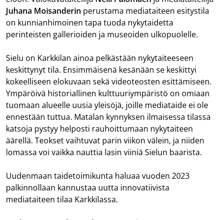
Juhana Moisanderin
perustama mediataiteen esitystila
on kunnianhimoinen tapa tuoda nykytaidetta
perinteisten gallerioiden ja museoiden ulkopuolelle.
Sielu on Karkkilan ainoa pelkästään nykytaiteeseen
keskittynyt tila. Ensimmäisenä kesänään se keskittyi
kokeelliseen elokuvaan sekä videoteosten esittämiseen.
Ympäröivä historiallinen kulttuuriympäristö on omiaan
tuomaan alueelle uusia yleisöjä, joille mediataide ei ole
ennestään tuttua. Matalan kynnyksen ilmaisessa tilassa
katsoja pystyy helposti rauhoittumaan nykytaiteen
äärellä. Teokset vaihtuvat parin viikon välein, ja niiden
lomassa voi vaikka nauttia lasin viiniä Sielun baarista.
Uudenmaan taidetoimikunta haluaa vuoden 2023
palkinnollaan kannustaa uutta innovatiivista
mediataiteen tilaa Karkkilassa.