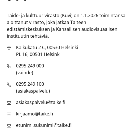
Taike
Taide- ja kulttuurivirasto (Kuvi) on 1.1.2026 toimintansa
aloittanut virasto, joka jatkaa Taiteen
edistämiskeskuksen ja Kansallisen audiovisuaalisen
instituutin tehtäviä.
Kaikukatu 2 C, 00530 Helsinki
PL 16, 00501 Helsinki
0295 249 000
(vaihde)
0295 249 100
(asiakaspalvelu)
asiakaspalvelu@taike.fi
kirjaamo@taike.fi
etunimi.sukunimi@taike.fi