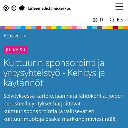
Hyppää
pääsisältöön
Avaa
Taike
valikk
FI
Etsi
Vaihda
Avaa
kieltä,
ja
nykyinen
sulje
Etusivu
kieli:
haku
JULKAISU
Kulttuurin sponsorointi ja
yritysyhteistyö - Kehitys ja
käytännöt
Selvityksessä kartoitetaan niitä lähtökohtia, joiden
perusteella yritykset harjoittavat
kulttuurisponsorointia ja valitsevat eri
kulttuurimuotoja osaksi markkinointiviestintää.