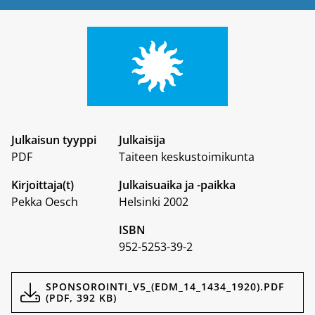
Julkaisun tyyppi
Julkaisija
PDF
Taiteen keskustoimikunta
Kirjoittaja(t)
Julkaisuaika ja -paikka
Pekka Oesch
Helsinki 2002
ISBN
952-5253-39-2
Dokumentit
SPONSOROINTI_V5_(EDM_14_1434_1920).PDF
(PDF, 392 KB)