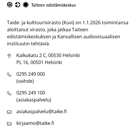
Taike
Taide- ja kulttuurivirasto (Kuvi) on 1.1.2026 toimintansa
aloittanut virasto, joka jatkaa Taiteen
edistämiskeskuksen ja Kansallisen audiovisuaalisen
instituutin tehtäviä.
Kaikukatu 2 C, 00530 Helsinki
PL 16, 00501 Helsinki
0295 249 000
(vaihde)
0295 249 100
(asiakaspalvelu)
asiakaspalvelu@taike.fi
kirjaamo@taike.fi