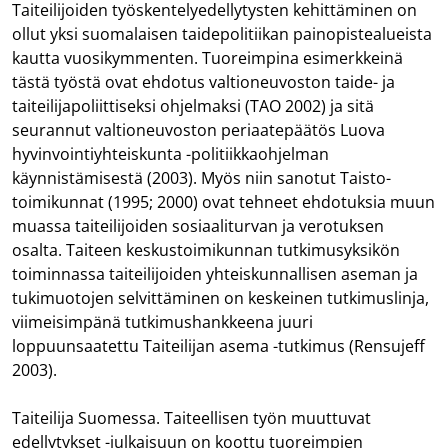
Taiteilijoiden työskentelyedellytysten kehittäminen on
ollut yksi suomalaisen taidepolitiikan painopistealueista
kautta vuosikymmenten. Tuoreimpina esimerkkeinä
tästä työstä ovat ehdotus valtioneuvoston taide- ja
taiteilijapoliittiseksi ohjelmaksi (TAO 2002) ja sitä
seurannut valtioneuvoston periaatepäätös Luova
hyvinvointiyhteiskunta -politiikkaohjelman
käynnistämisestä (2003). Myös niin sanotut Taisto-
toimikunnat (1995; 2000) ovat tehneet ehdotuksia muun
muassa taiteilijoiden sosiaaliturvan ja verotuksen
osalta. Taiteen keskustoimikunnan tutkimusyksikön
toiminnassa taiteilijoiden yhteiskunnallisen aseman ja
tukimuotojen selvittäminen on keskeinen tutkimuslinja,
viimeisimpänä tutkimushankkeena juuri
loppuunsaatettu Taiteilijan asema -tutkimus (Rensujeff
2003).
Taiteilija Suomessa. Taiteellisen työn muuttuvat
edellytykset -julkaisuun on koottu tuoreimpien