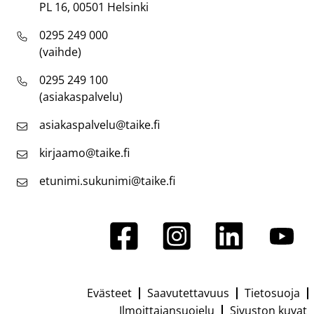
PL 16, 00501 Helsinki
0295 249 000
(vaihde)
0295 249 100
(asiakaspalvelu)
asiakaspalvelu@taike.fi
kirjaamo@taike.fi
etunimi.sukunimi@taike.fi
Evästeet
Saavutettavuus
Tietosuoja
Footer
Ilmoittajansuojelu
Sivuston kuvat