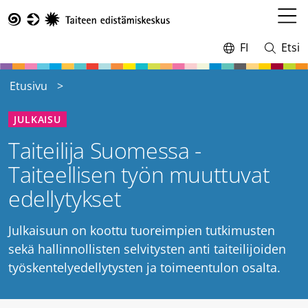
Hyppää
pääsisältöön
Avaa
Taike
valikk
FI
Etsi
Vaihda
Avaa
kieltä,
ja
nykyinen
sulje
Etusivu
kieli:
haku
JULKAISU
Taiteilija Suomessa -
Taiteellisen työn muuttuvat
edellytykset
Julkaisuun on koottu tuoreimpien tutkimusten
sekä hallinnollisten selvitysten anti taiteilijoiden
työskentelyedellytysten ja toimeentulon osalta.