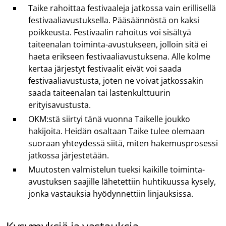
Taike rahoittaa festivaaleja jatkossa vain erillisellä
festivaaliavustuksella. Pääsäännöstä on kaksi
poikkeusta. Festivaalin rahoitus voi sisältyä
taiteenalan toiminta-avustukseen, jolloin sitä ei
haeta erikseen festivaaliavustuksena. Alle kolme
kertaa järjestyt festivaalit eivät voi saada
festivaaliavustusta, joten ne voivat jatkossakin
saada taiteenalan tai lastenkulttuurin
erityisavustusta.
OKM:stä siirtyi tänä vuonna Taikelle joukko
hakijoita. Heidän osaltaan Taike tulee olemaan
suoraan yhteydessä siitä, miten hakemusprosessi
jatkossa järjestetään.
Muutosten valmistelun tueksi kaikille toiminta-
avustuksen saajille lähetettiin huhtikuussa kysely,
jonka vastauksia hyödynnettiin linjauksissa.