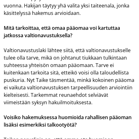
vuonna. Hakijan täytyy yhä valita yksi taiteenala, jonka
käsittelyssä hakemus arvioidaan.
Mitä tarkoittaa, että omaa pääomaa voi kartuttaa
jatkossa valtionavustuksella?
Valtionavustuslaki lähtee siitä, että valtionavustukselle
tulee olla tarve, mikä on johtanut tiukkaan tulkintaan
suhteessa yhteisön omaan pääomaan. Tarve ei
kuitenkaan tarkoita sitä, etteikö voisi olla taloudellista
puskuria. Nyt Taike täsmentää, minkä kokoinen pääoma
ei vaikuta valtionavustuksen tarpeellisuuden arviointiin
kielteisesti. Tarkemmat reunaehdot selviävät
viimeistään syksyn hakuilmoituksesta.
Voisiko hakemuksessa huomioida rahallisen pääoman
lisäksi esimerkiksi talkootyötä?