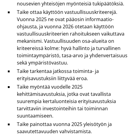
nousevien yhteisöjen myönteisiä tukipäätöksiä.
Taike ottaa käyttöön vastuullisuuskriteerejä.
Vuonna 2025 ne ovat pääosin informaatio-
ohjausta, ja vuonna 2026 otetaan käyttöön
vastuullisuuskriteerien rahoitukseen vaikuttava
mekanismi. Vastuullisuuden osa-alueita on
kriteereissä kolme: hyvä hallinto ja turvallinen
toimintaympäristö, tasa-arvo ja yhdenvertaisuus
sekä ympäristövastuu.
Taike tarkentaa jatkossa toiminta- ja
erityisavustuksiin liittyvää eroa.
Taike myöntää vuodelle 2025
kehittämisavustuksia, jotka ovat tavallista
suurempia kertaluonteisia erityisavustuksia
tarvittaviin investointeihin tai toiminnan
suuntaamiseen.
Taike painottaa vuonna 2025 yleisötyön ja
saavutettavuuden vahvistamista.