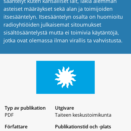
sääntelyt kuten kansalliset lait, lakia alemman
asteiset määräykset sekä alan ja toimijoiden
itsesääntelyn. Itsesääntelyn osalta on huomioitu
radioyhtiöiden julkaisemat sitoumukset
sisältösääntelystä mutta ei toimivia käytäntöjä,
jotka ovat olemassa ilman virallis ta vahvistusta.
Typ av publikation
Utgivare
PDF
Taiteen keskustoimikunta
Författare
Publikationstid och -plats