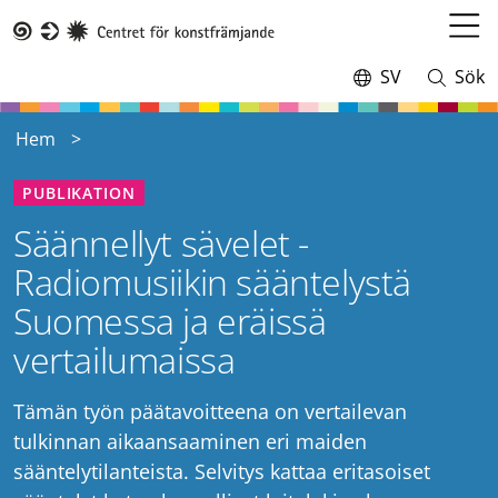
Hoppa
till
Öppn
Taike
huvudinnehåll
meny
SV
Sök
Switch
Öppna
language,
och
current
stäng
Hem
language:
sökning
PUBLIKATION
Säännellyt sävelet -
Radiomusiikin sääntelystä
Suomessa ja eräissä
vertailumaissa
Tämän työn päätavoitteena on vertailevan
tulkinnan aikaansaaminen eri maiden
sääntelytilanteista. Selvitys kattaa eritasoiset