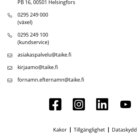
PB 16, 00501 Helsingfors
0295 249 000
(växel)
0295 249 100
(kundservice)
asiakaspalvelu@taike.fi
kirjaamo@taike.fi
fornamn.efternamn@taike.fi
Kakor
Tillgänglighet
Dataskydd
Footer