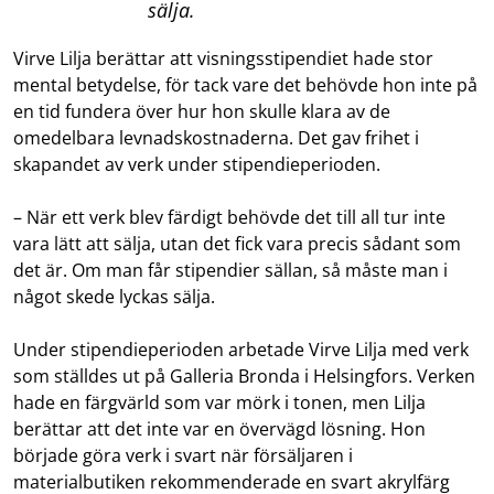
sälja.
Virve Lilja berättar att visningsstipendiet hade stor
mental betydelse, för tack vare det behövde hon inte på
en tid fundera över hur hon skulle klara av de
omedelbara levnadskostnaderna. Det gav frihet i
skapandet av verk under stipendieperioden.
– När ett verk blev färdigt behövde det till all tur inte
vara lätt att sälja, utan det fick vara precis sådant som
det är. Om man får stipendier sällan, så måste man i
något skede lyckas sälja.
Under stipendieperioden arbetade Virve Lilja med verk
som ställdes ut på Galleria Bronda i Helsingfors. Verken
hade en färgvärld som var mörk i tonen, men Lilja
berättar att det inte var en övervägd lösning. Hon
började göra verk i svart när försäljaren i
materialbutiken rekommenderade en svart akrylfärg