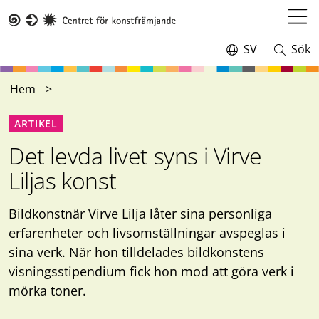
Hoppa
till
Öppn
Taike
huvudinnehåll
meny
SV
Sök
Switch
Öppna
language,
och
current
stäng
Hem
language:
sökning
ARTIKEL
Det levda livet syns i Virve
Liljas konst
Bildkonstnär Virve Lilja låter sina personliga
erfarenheter och livsomställningar avspeglas i
sina verk. När hon tilldelades bildkonstens
visningsstipendium fick hon mod att göra verk i
mörka toner.